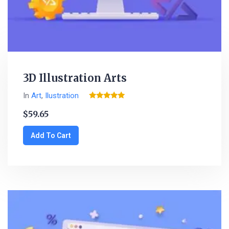
3D Illustration Arts
In
Art
,
Ilustration
Rated
5.00
$
59.65
out of 5
Add To Cart