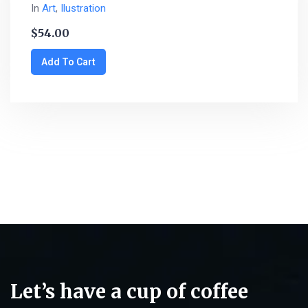
In
Art
,
Ilustration
$
54.00
Add To Cart
Let’s have a cup of coffee